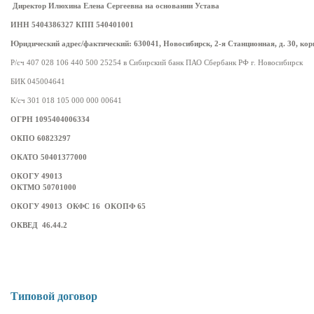
Директор Илюхина Елена Сергеевна на основании Устава
ИНН 5404386327 КПП 540401001
Юридический адрес/фактический: 630041, Новосибирск, 2-я Станционная, д. 30, кор
Р/сч 407 028 106 440 500 25254 в Сибирский банк ПАО Сбербанк РФ г. Новосибирск
БИК 045004641
К/сч 301 018 105 000 000 00641
ОГРН 1095404006334
ОКПО 60823297
ОКАТО 50401377000
ОКОГУ 49013
ОКТМО 50701000
ОКОГУ 49013 ОКФС 16 ОКОПФ 65
ОКВЕД 46.44.2
Типовой договор