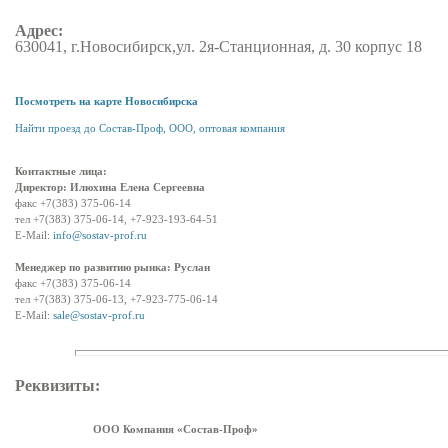
Адрес:
630041, г.Новосибирск,ул. 2я-Станционная, д. 30 корпус 18
Посмотреть на карте Новосибирска
Найти проезд до Состав-Проф, ООО, оптовая компания
Контактные лица:
Директор: Илюхина Елена Сергеевна
факс +7(383) 375-06-14
тел +7(383) 375-06-14, +7-923-193-64-51
E-Mail:
info@sostav-prof.ru
Менеджер по развитию рынка: Руслан
факс +7(383) 375-06-14
тел +7(383) 375-06-13, +7-923-775-06-14
E-Mail:
sale@sostav-prof.ru
Реквизиты:
ООО Компания «Состав-Проф»