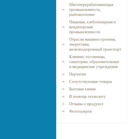
Мясоперерабатывающая
промышленность,
рыбокопчение
Пищевая, хлебопекарная и
кондитерская
промышленности
Отрасли машиностроения,
энергетики,
железнодорожный транспорт
Клининг, гостиницы,
санатории, образовательные
и медицинские учреждения
Перчатки
Сопутствующие товары
Бытовая химия
В помощь технологу
Отзывы о продукте
Фотогалерея