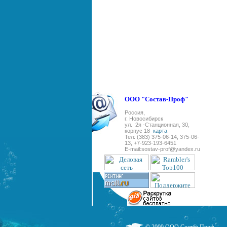
ООО "Состав-Проф"
Россия,
г. Новосибирск
ул. 2я -Станционная, 30,
корпус 18
карта
Тел: (383) 375-06-14, 375-06-
13, +7-923-193-6451
E-
mail:sostav-prof@yandex.ru