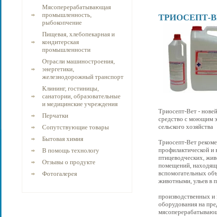
Мясоперерабатывающая
промышленность,
ТРИОСЕПТ-В
рыбокопчение
Пищевая, хлебопекарная и
кондитерская
промышленности
Отрасли машиностроения,
энергетики,
железнодорожный транспорт
Клининг, гостиницы,
санатории, образовательные
и медицинские учреждения
Триосепт-Вет - нов
Перчатки
средство с моющим э
сельского хозяйства
Сопутствующие товары
Бытовая химия
Триосепт-Вет рекоме
профилактической и
В помощь технологу
птицеводческих, жив
Отзывы о продукте
помещений, находяще
вспомогательных объ
Фотогалерея
животными, ульев в 
производственных и
оборудования на пр
мясоперерабатываю