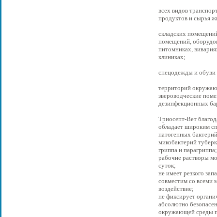
всех видов транспор
продуктов и сырья 
складских помещений
помещений, оборудов
питомниках, вивария
клиниках;
спецодежды и обуви
территорий окружаю
звероводческие помещ
дезинфекционных ба
Триосепт-Вет благод
обладает широким с
патогенных бактерий
микобактерий туберк
гриппа и парагриппа
рабочие растворы мо
суток;
не имеет резкого зап
совместим со всеми 
воздействие;
не фиксирует органи
абсолютно безопасен
окружающей среды п